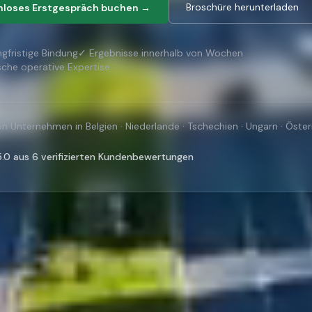
Broschüre herunterladen
nloses Erstgespräch buchen →
ngfristige Bindung
✓ Ergebnisse innerhalb von Wochen
che operative Expertise
on Unternehmen in Belgien · Niederlande · Tschechien · Ungarn · Österr
5.0 aus 6 verifizierten Kundenbewertungen