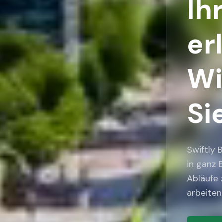
Ih
er
Wi
Si
Swiftly
in ganz 
Abläufe 
arbeiten