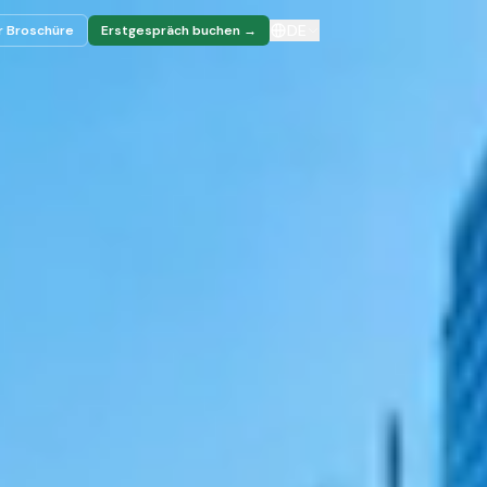
DE
r Broschüre
Erstgespräch buchen →