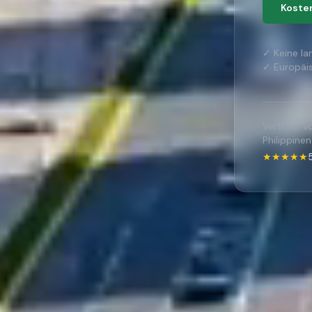
Koste
✓ Keine la
✓ Europäis
Vertraut v
Philippinen
★★★★★