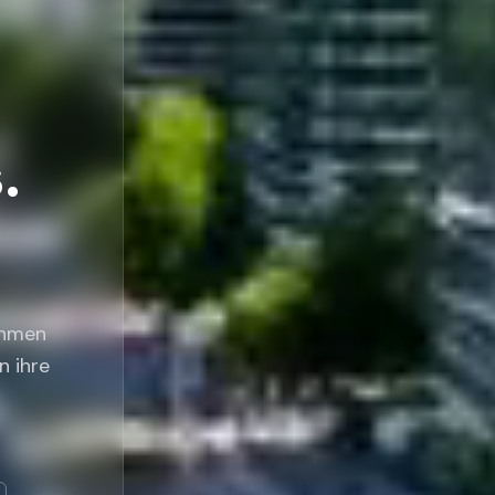
.
ehmen
n ihre