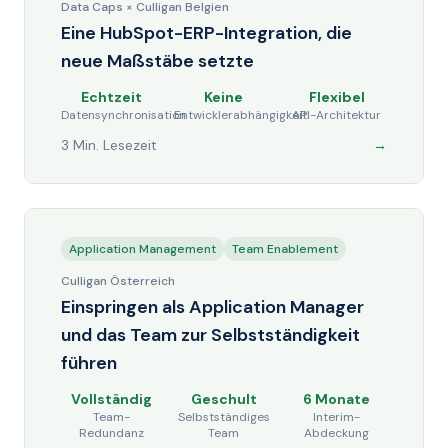
Data Caps × Culligan Belgien
Eine HubSpot-ERP-Integration, die
neue Maßstäbe setzte
Echtzeit
Keine
Flexibel
Datensynchronisation
Entwicklerabhängigkeit
API-Architektur
3 Min. Lesezeit
→
Application Management
Team Enablement
Culligan Österreich
Einspringen als Application Manager
und das Team zur Selbstständigkeit
führen
Vollständig
Geschult
6 Monate
Team-
Selbstständiges
Interim-
Redundanz
Team
Abdeckung