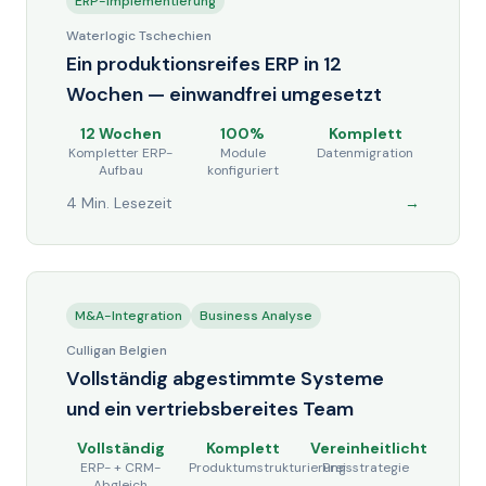
ERP-Implementierung
Waterlogic Tschechien
Ein produktionsreifes ERP in 12
Wochen — einwandfrei umgesetzt
12 Wochen
100%
Komplett
Kompletter ERP-
Module
Datenmigration
Aufbau
konfiguriert
4 Min. Lesezeit
→
M&A-Integration
Business Analyse
Culligan Belgien
Vollständig abgestimmte Systeme
und ein vertriebsbereites Team
Vollständig
Komplett
Vereinheitlicht
ERP- + CRM-
Produktumstrukturierung
Preisstrategie
Abgleich