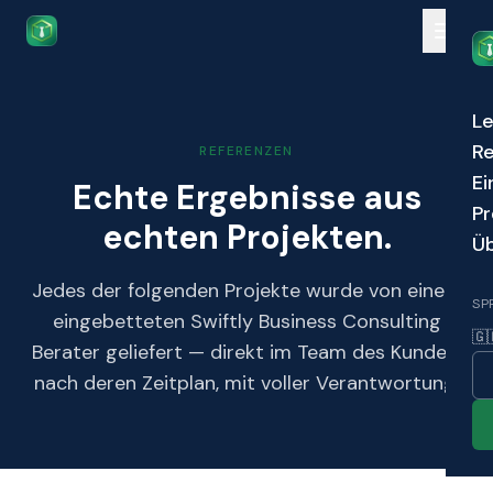
Skip to main content
Le
R
REFERENZEN
Ei
Echte Ergebnisse aus
Pr
echten Projekten.
Üb
Jedes der folgenden Projekte wurde von einem
SP
eingebetteten Swiftly Business Consulting
🇬
Berater geliefert — direkt im Team des Kunden,
nach deren Zeitplan, mit voller Verantwortung.