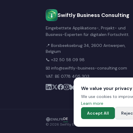
Swiftly Business Consulting
Eingebettete Applikations-, Projekt- und
Business-Experten für digitalen Fortschritt.
📍 Borsbeeksebrug 34, 2600 Antwerpen,
Belgium
📞
+32 50 58 09 98
📧
info@swiftly-business-consulting.com
VAT: BE 0778 405 303
We value your privacy
We use cookies to improve
Learn more
Accept All
Rejec
DE
EN
NL
FR
© 2026 Swiftly Business Consulting · VAT BE 0778 4