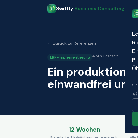
Skip to main content
Swiftly
Business Consulting
Le
R
← Zurück zu Referenzen
Ei
4 Min. Lesezeit
ERP-Implementierung
Pr
Ein produktionsr
Üb
einwandfrei umg
SP
🇬
12 Wochen
Kompletter ERP-Aufbau termingerecht
Alle