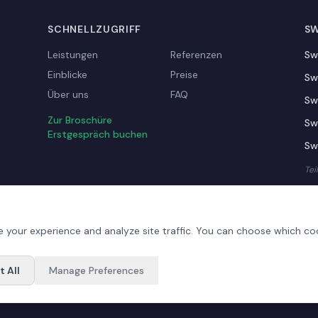
SCHNELLZUGRIFF
SW
Leistungen
Referenzen
Sw
Einblicke
Preise
Sw
Über uns
FAQ
Sw
Zur Broschüre
Sw
Erstgespräch buchen
Swi
Tei
 your experience and analyze site traffic. You can choose which co
t All
Manage Preferences
05 303 · Alle Rechte vorbehalten.
Datenschutzerklärung
A