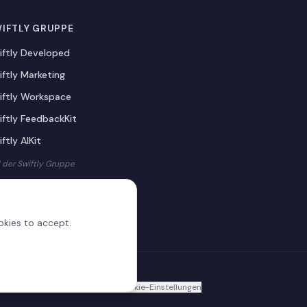
IFTLY GRUPPE
iftly Developed
iftly Marketing
iftly Workspace
iftly FeedbackKit
ftly AIKit
l der Swiftly Gruppe
okies to accept.
GB
Cookie-Richtlinie
Impressum
Cookie-Einstellungen