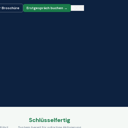
DE
r Broschüre
Erstgespräch buchen →
Schlüsselfertig
führt
System bereit für sofortige Aktivierung