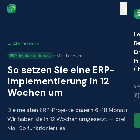
Skip to main content
Le
R
← Alle Einblicke
Ei
7 Min. Lesezeit
ERP-Implementierung
Pr
So setzen Sie eine ERP-
Üb
Implementierung in 12
SP
Wochen um
🇬
Die meisten ERP-Projekte dauern 6–18 Monate.
Wir haben sie in 12 Wochen umgesetzt — drei
Mal. So funktioniert es.