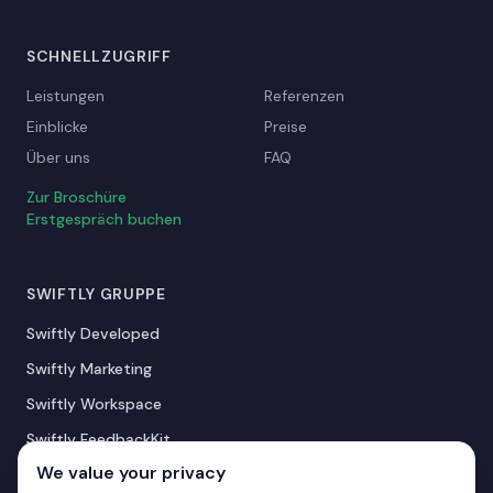
SCHNELLZUGRIFF
Leistungen
Referenzen
Einblicke
Preise
Über uns
FAQ
Zur Broschüre
Erstgespräch buchen
SWIFTLY GRUPPE
Swiftly Developed
Swiftly Marketing
Swiftly Workspace
Swiftly FeedbackKit
We value your privacy
Swiftly AIKit