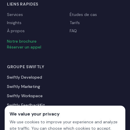
LIENS RAPIDES
Services
Études de cas
Insights
Tarifs
À propos
FAQ
Notre brochure
Réserver un appel
GROUPE SWIFTLY
Swiftly Developed
Swiftly Marketing
Swiftly Workspace
Swiftly FeedbackKit
We value your privacy
Swiftly AIKit
We use cookies to improve your experience and analyze
Fait partie du Groupe Swiftly
site traffic. You can choose which cookies to accept.