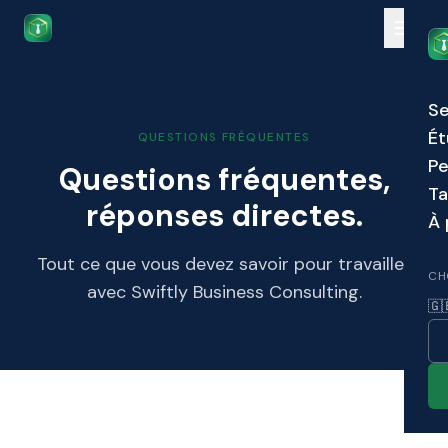
Skip to main content
Se
Ét
QUESTIONS FRÉQUENTES
Pe
Questions fréquentes,
Ta
réponses directes.
À 
Tout ce que vous devez savoir pour travailler
CH
avec Swiftly Business Consulting.
🇬